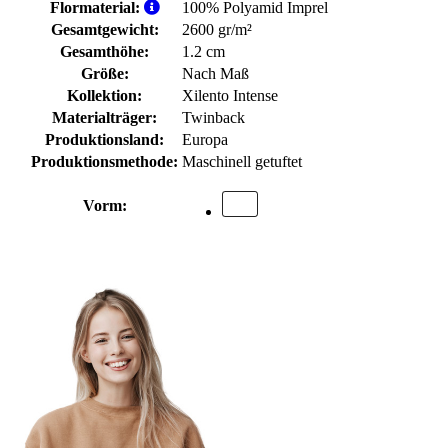
Flormaterial:
100% Polyamid Imprel
Gesamtgewicht:
2600 gr/m²
Gesamthöhe:
1.2 cm
Größe:
Nach Maß
Kollektion:
Xilento Intense
Materialträger:
Twinback
Produktionsland:
Europa
Produktionsmethode:
Maschinell getuftet
Vorm: