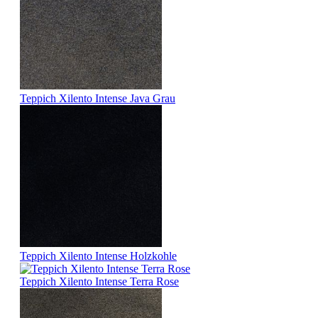
Teppich Xilento Intense Java Grau
Teppich Xilento Intense Holzkohle
Teppich Xilento Intense Terra Rose