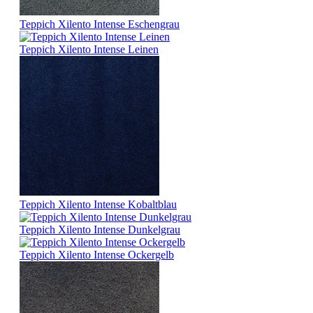
Teppich Xilento Intense Eschengrau
Teppich Xilento Intense Leinen
Teppich Xilento Intense Kobaltblau
Teppich Xilento Intense Dunkelgrau
Teppich Xilento Intense Ockergelb