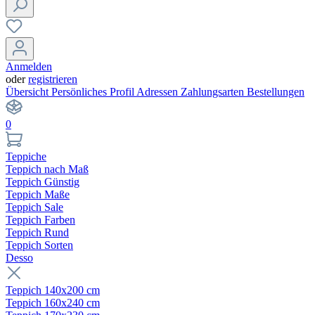
Anmelden
oder
registrieren
Übersicht
Persönliches Profil
Adressen
Zahlungsarten
Bestellungen
0
Teppiche
Teppich nach Maß
Teppich Günstig
Teppich Maße
Teppich Sale
Teppich Farben
Teppich Rund
Teppich Sorten
Desso
Teppich 140x200 cm
Teppich 160x240 cm