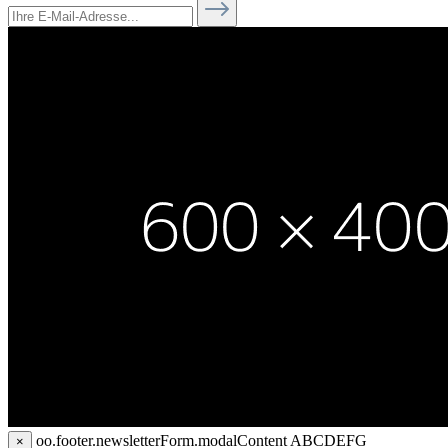
oo.footer.newsletterForm.modalContent
ABCDEFG
×