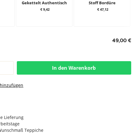
Gekettelt Authentisch
Stoff Bordüre
€ 9,42
€ 47,12
49,00 €
In den Warenkorb
 hinzufügen
e Lieferung
Arbeitstage
n Wunschmaß Teppiche