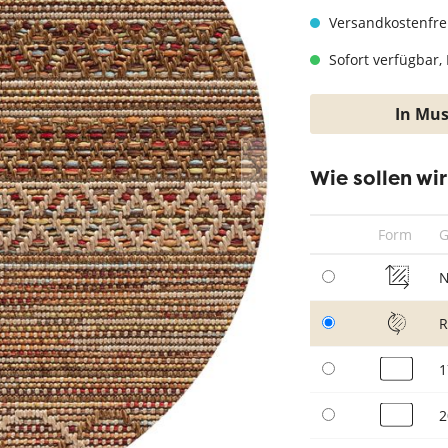
hwarz
Teppich Taupe
Versandkostenfre
Sofort verfügbar, 
In Mus
Wie sollen wi
Form
G
N
1
2