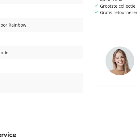
Grootste collecti
Gratis retournere
door Rainbow
ande
rvice