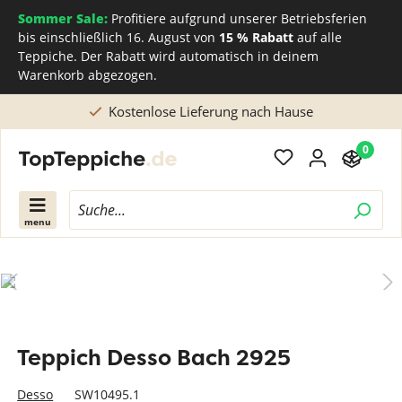
Sommer Sale:
Profitiere aufgrund unserer Betriebsferien
bis einschließlich 16. August von
15 % Rabatt
auf alle
Teppiche. Der Rabatt wird automatisch in deinem
Warenkorb abgezogen.
Kostenlose Lieferung nach Hause
0
menu
Teppich Desso Bach 2925
Desso
SW10495.1