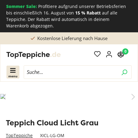
Sommer Sale:
Profitiere aufgrund unserer Betriebsferien
bis einschließlich 16. August von
15 % Rabatt
auf alle
Teppiche. Der Rabatt wird automatisch in deinem
Warenkorb abgezogen.
Kostenlose Lieferung nach Hause
0
menu
Teppich Cloud Licht Grau
TopTeppiche
XICL-LG-OM