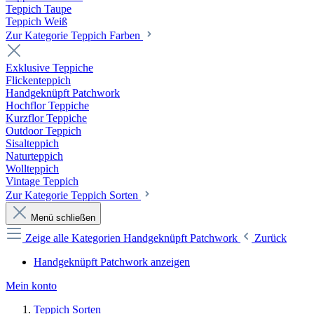
Teppich Taupe
Teppich Weiß
Zur Kategorie Teppich Farben
Exklusive Teppiche
Flickenteppich
Handgeknüpft Patchwork
Hochflor Teppiche
Kurzflor Teppiche
Outdoor Teppich
Sisalteppich
Naturteppich
Wollteppich
Vintage Teppich
Zur Kategorie Teppich Sorten
Menü schließen
Zeige alle Kategorien
Handgeknüpft Patchwork
Zurück
Handgeknüpft Patchwork anzeigen
Mein konto
Teppich Sorten