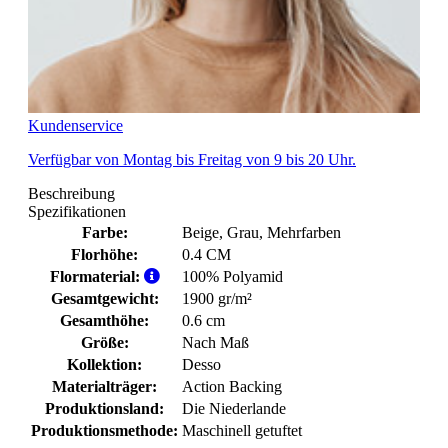
Kundenservice
Verfügbar von Montag bis Freitag von 9 bis 20 Uhr.
Beschreibung
Spezifikationen
Farbe:
Beige
, Grau
, Mehrfarben
Florhöhe:
0.4 CM
Flormaterial:
100% Polyamid
Gesamtgewicht:
1900 gr/m²
Gesamthöhe:
0.6 cm
Größe:
Nach Maß
Kollektion:
Desso
Materialträger:
Action Backing
Produktionsland:
Die Niederlande
Produktionsmethode:
Maschinell getuftet