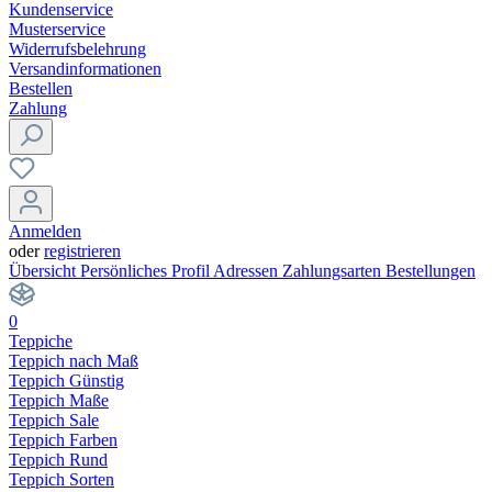
Kundenservice
Musterservice
Widerrufsbelehrung
Versandinformationen
Bestellen
Zahlung
Anmelden
oder
registrieren
Übersicht
Persönliches Profil
Adressen
Zahlungsarten
Bestellungen
0
Teppiche
Teppich nach Maß
Teppich Günstig
Teppich Maße
Teppich Sale
Teppich Farben
Teppich Rund
Teppich Sorten