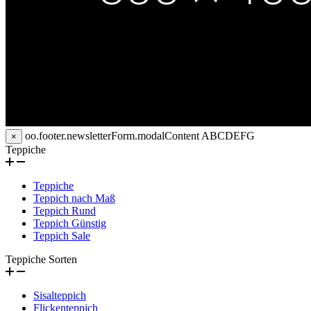
oo.footer.newsletterForm.modalContent
ABCDEFG
×
Teppiche
Teppiche
Teppich nach Maß
Teppich Rund
Teppich Günstig
Teppich Sale
Teppiche Sorten
Sisalteppich
Flickenteppich