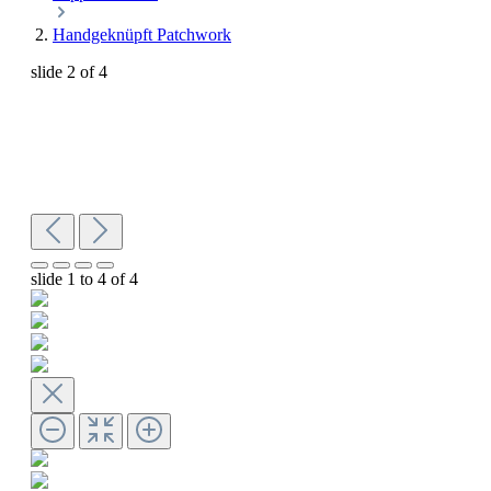
Handgeknüpft Patchwork
slide
2
of 4
slide
1 to 4
of 4