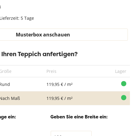
Teppich Weiß
i
Lieferzeit: 5 Tage
Vintage Teppich
Vintage Teppich
Vintage Teppich
Vin
Musterbox anschauen
Raw Licht Grün
Raw Greige
Raw Greige
R
Terra
Aqua
r Ihren Teppich anfertigen?
Größe
Preis
Lager
Rund
119,95 € / m²
Nach Maß
119,95 € / m²
ge ein:
Geben Sie eine Breite ein: