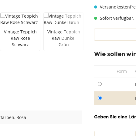
hwarz
Teppich Taupe
Versandkostenfre
Sofort verfügbar, 
Vintage Teppich
Vintage Teppich
Vintage Teppich
Raw Rose
Raw Dunkel
Raw Altrosa
Schwarz
Grün
Wie sollen wi
Form
Geben Sie eine Län
rfarben
, Rosa