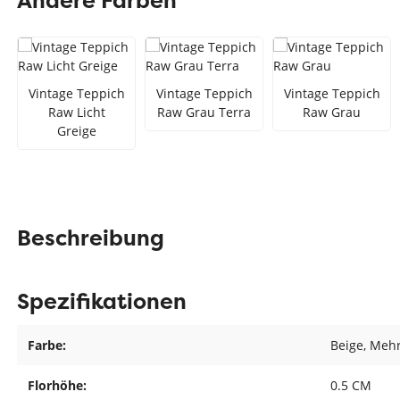
Andere Farben
Teppich Rot
Teppich Sc
Zur Kategorie Teppich Maße
Zur Kategorie Teppich Sorten
Vintage Teppich
Vintage Teppich
Vintage Teppich
Raw Licht
Raw Grau Terra
Raw Grau
Greige
Zur Kategorie Teppich Farben
Beschreibung
Spezifikationen
Farbe:
Beige
, Meh
Florhöhe:
0.5 CM