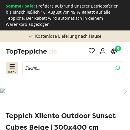
Sommer Sale:
Profitiere aufgrund unserer Betriebsferien
bis einschließlich 16. August von
15 % Rabatt
auf alle
Teppiche. Der Rabatt wird automatisch in deinem
Warenkorb abgezogen.
enlose Lieferung nach Hause
Direkt beim
0
menu
Teppich Xilento Outdoor Sunset
Cubes Beige | 300x400 cm