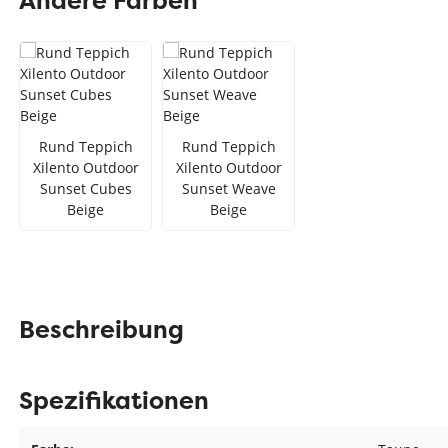
Andere Farben
Teppich Rot
Teppich Sc
Zur Kategorie Teppich Maße
Zur Kategorie Teppich Sorten
Rund Teppich
Rund Teppich
Zur Kategorie Teppich Farben
Xilento Outdoor
Xilento Outdoor
Sunset Cubes
Sunset Weave
Beige
Beige
Beschreibung
Spezifikationen