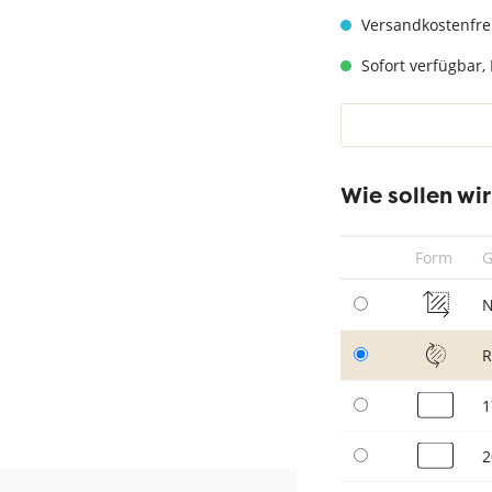
hwarz
Teppich Taupe
Versandkostenfre
Sofort verfügbar, 
Wie sollen wi
Form
G
N
1
2