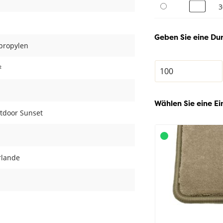
3
Geben Sie eine Du
propylen
²
Wählen Sie eine Ei
utdoor Sunset
rlande