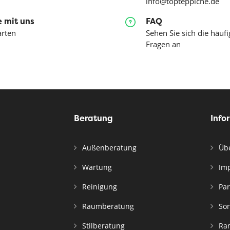
info@topteppiche.de
 mit uns
FAQ
arten
Sehen Sie sich die häufi
Fragen an
Beratung
Info
Außenberatung
Übe
Wartung
Im
Reinigung
Par
Raumberatung
Son
Stilberatung
Ran