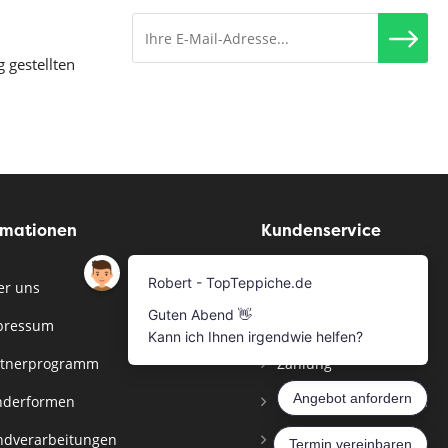
g gestellten
rmationen
Kundenservice
r uns
Musterservice
pressum
Bestellen
tnerprogramm
Zahlung
derformen
Versandinformationen
dverarbeitungen
Widerrufsbelehrung